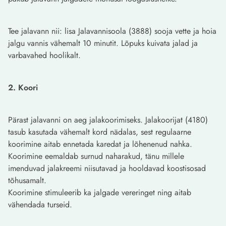
Tee jalavann nii: lisa Jalavannisoola (3888) sooja vette ja hoia
jalgu vannis vähemalt 10 minutit. Lõpuks kuivata jalad ja
varbavahed hoolikalt.
2. Koori
Pärast jalavanni on aeg jalakoorimiseks. Jalakoorijat (4180)
tasub kasutada vähemalt kord nädalas, sest regulaarne
koorimine aitab ennetada karedat ja lõhenenud nahka.
Koorimine eemaldab surnud naharakud, tänu millele
imenduvad jalakreemi niisutavad ja hooldavad koostisosad
tõhusamalt.
Koorimine stimuleerib ka jalgade vereringet ning aitab
vähendada turseid.