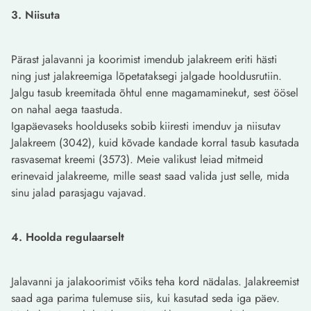
3. Niisuta
Pärast jalavanni ja koorimist imendub jalakreem eriti hästi
ning just jalakreemiga lõpetataksegi jalgade hooldusrutiin.
Jalgu tasub kreemitada õhtul enne magamaminekut, sest öösel
on nahal aega taastuda.
Igapäevaseks hoolduseks sobib kiiresti imenduv ja niisutav
Jalakreem (3042), kuid kõvade kandade korral tasub kasutada
rasvasemat kreemi (3573). Meie valikust leiad mitmeid
erinevaid jalakreeme, mille seast saad valida just selle, mida
sinu jalad parasjagu vajavad.
4. Hoolda regulaarselt
Jalavanni ja jalakoorimist võiks teha kord nädalas. Jalakreemist
saad aga parima tulemuse siis, kui kasutad seda iga päev.