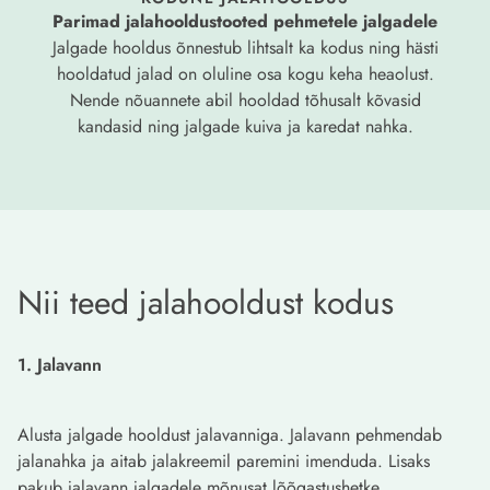
Parimad jalahooldustooted pehmetele jalgadele
Jalgade hooldus õnnestub lihtsalt ka kodus ning hästi
hooldatud jalad on oluline osa kogu keha heaolust.
Nende nõuannete abil hooldad tõhusalt kõvasid
kandasid ning jalgade kuiva ja karedat nahka.
Nii teed jalahooldust kodus
1. Jalavann
Alusta jalgade hooldust jalavanniga. Jalavann pehmendab
jalanahka ja aitab jalakreemil paremini imenduda. Lisaks
pakub jalavann jalgadele mõnusat lõõgastushetke.