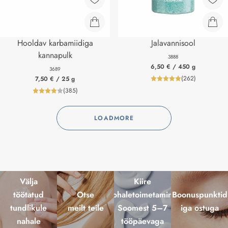
Hooldav karbamiidiga
Jalavannisool
kannapulk
3888
6,50 €
/ 450 g
3689
(
262
)
7,50 €
/ 25 g
product_review
(
385
)
product_reviewNumberLabel
LOADMORE
Välja
Kiire
töötatud
Otse
kohaletoimetamine
Boonuspunktid
tundlikule
meilt teile
Soomest 5–7
iga ostuga
nahale
tööpäevaga