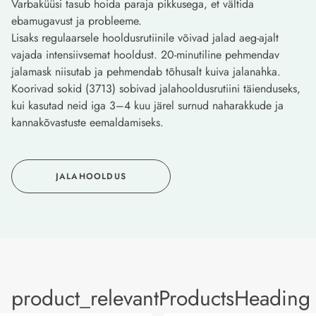
Varbaküüsi tasub hoida paraja pikkusega, et vältida
ebamugavust ja probleeme.
Lisaks regulaarsele hooldusrutiinile võivad jalad aeg-ajalt
vajada intensiivsemat hooldust. 20-minutiline pehmendav
jalamask niisutab ja pehmendab tõhusalt kuiva jalanahka.
Koorivad sokid (3713) sobivad jalahooldusrutiini täienduseks,
kui kasutad neid iga 3–4 kuu järel surnud naharakkude ja
kannakõvastuste eemaldamiseks.
JALAHOOLDUS
product_relevantProductsHeading